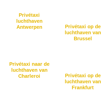
Airport, zonder vertragingen
Schiphol? Wij zorgen voor
of omwegen.
een veilige en comfortabele
rit, of het nu vroeg in de
Privétaxi
ochtend of laat in de avond is.
luchthaven
Privétaxi op de
Antwerpen
luchthaven van
BTS Taxi biedt ook transfers
Brussel
naar de luchthaven van
Antwerpen, ideaal voor wie
Voor reizigers naar de
snel de grens over moet voor
Belgische hoofdstad biedt
een vlucht.
BTS Taxi een betrouwbare en
stressvrije rit naar de
Privétaxi naar de
luchthaven van Brussel.
luchthaven van
Privétaxi op de
Charleroi
luchthaven van
Kies voor gemak en comfort
Frankfurt
met onze privétaxi’s naar
Charleroi Airport, zonder dat u
Zelfs voor langere afstanden,
zich zorgen hoeft te maken
zoals Frankfurt, biedt BTS
over parkeren of openbaar
Taxi een comfortabele en
vervoer.
efficiënte rit om uw reis