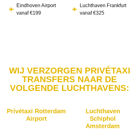
Eindhoven Airport
Luchthaven Frankfurt
vanaf €199
vanaf €325
WIJ VERZORGEN PRIVÉTAXI
TRANSFERS NAAR DE
VOLGENDE LUCHTHAVENS:
Privétaxi Rotterdam
Luchthaven
Airport
Schiphol
Amsterdam
Onze taxi's brengen u
rechtstreeks naar Rotterdam
Reist u vanaf of naar