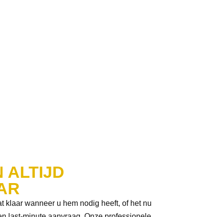
stricht reist of een lokale rit nodig heeft, wij
rouwbaar en altijd op tijd, zodat u uw vlucht
e bieden wij u comfortabele en tijdige ritten.
 ALTIJD
AR
t klaar wanneer u hem nodig heeft, of het nu
een last-minute aanvraag. Onze professionele