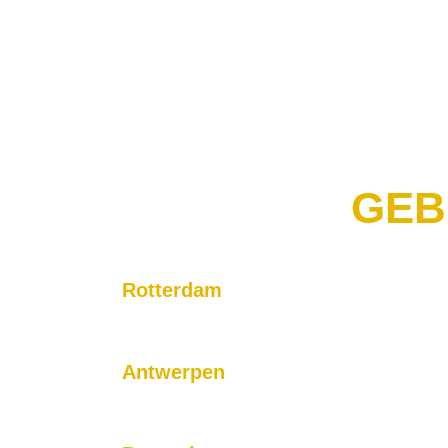
GEB
Rotterdam
Ons hoofdkantoor bevindt zich in Rotterdam, en wi
ritten in de hele stad en omgeving.
Antwerpen
Op zoek naar vervoer naar of van Antwerpen? Onz
comfortabele en tijdige ritten naar uw bestemming