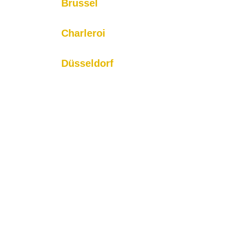
Brussel
Voor betrouwbare taxi ritten van en naar Brussel k
Charleroi
BTS biedt luchthaven- en lokale ritten naar en va
Düsseldorf
Wij verzorgen betrouwbare transfers naar de luch
omliggende gebieden.