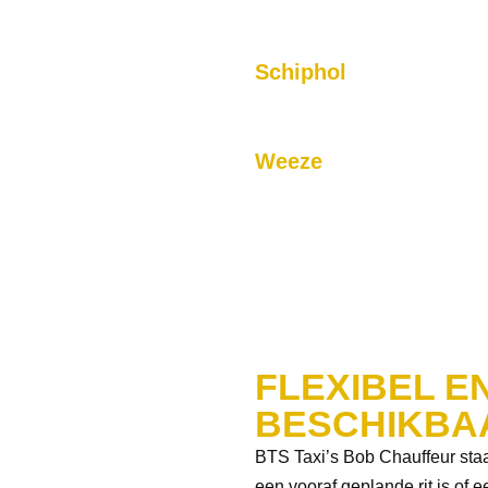
Of u nu naar de luchthaven van Maa
unt u altijd rekenen op BTS.
staan voor u klaar.
Schiphol
n Charleroi voor uw gemak.
Onze service naar Schiphol is bet
zonder stress haalt.
Weeze
thaven van Düsseldorf en
Voor luchthavenvervoer naar Weez
FLEXIBEL EN
BESCHIKBA
BTS Taxi’s Bob Chauffeur staa
een vooraf geplande rit is of 