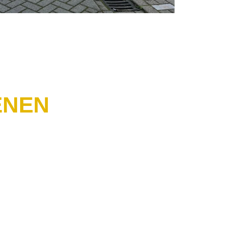
ENEN
aar Eindhoven en zorgen voor een comfortabele
omliggende gebieden zijn eenvoudig met BTS.