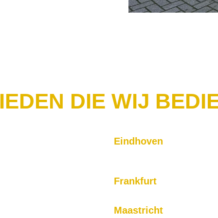
IEDEN DIE WIJ BEDI
Eindhoven
j bieden snelle, betrouwbare
Onze taxi's brengen u op tijd n
reis.
Frankfurt
e taxiservice zorgt voor
Transfers naar Frankfurt en de 
.
Maastricht